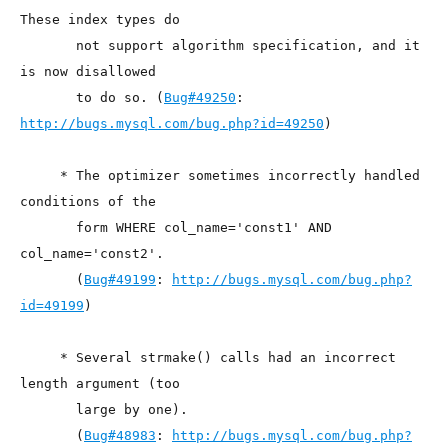
These index types do
       not support algorithm specification, and it 
is now disallowed
       to do so. (
Bug#49250
: 
http://bugs.mysql.com/bug.php?id=49250
)
     * The optimizer sometimes incorrectly handled 
conditions of the
       form WHERE col_name='const1' AND 
col_name='const2'.
       (
Bug#49199
: 
http://bugs.mysql.com/bug.php?
id=49199
)
     * Several strmake() calls had an incorrect 
length argument (too
       large by one).
       (
Bug#48983
: 
http://bugs.mysql.com/bug.php?