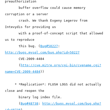
preauthorization
       buffer overflow could cause memory 
corruption or a server
       crash. We thank Evgeny Legerov from 
Intevydis for providing us
       with a proof-of-concept script that allowed 
us to reproduce
       this bug. (
Bug#50227
: 
http://bugs.mysql.com/bug.php?id=50227
       CVE-2009-4484
       (
http://cve.mitre.org/cgi-bin/cvename.cgi?
name=CVE-2009-4484
))
     * *Replication*: FLUSH LOGS did not actually 
close and reopen the
       binary log index file.
       (
Bug#48738
: 
http://bugs.mysql.com/bug.php?
id=48738
)