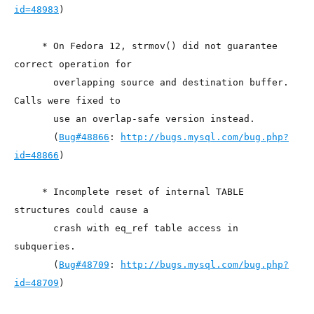
id=48983
)
     * On Fedora 12, strmov() did not guarantee 
correct operation for
       overlapping source and destination buffer. 
Calls were fixed to
       use an overlap-safe version instead.
       (
Bug#48866
: 
http://bugs.mysql.com/bug.php?
id=48866
)
     * Incomplete reset of internal TABLE 
structures could cause a
       crash with eq_ref table access in 
subqueries.
       (
Bug#48709
: 
http://bugs.mysql.com/bug.php?
id=48709
)