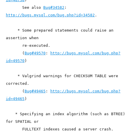
       See also 
Bug#34582
: 
http://bugs.mysql.com/bug.php?id=34582
.
     * Some prepared statements could raise an 
assertion when
       re-executed.
       (
Bug#49570
: 
http://bugs.mysql.com/bug.php?
id=49570
)
     * Valgrind warnings for CHECKSUM TABLE were 
corrected.
       (
Bug#49465
: 
http://bugs.mysql.com/bug.php?
id=49465
)
    * Specifying an index algorithm (such as BTREE) 
for SPATIAL or
       FULLTEXT indexes caused a server crash. 