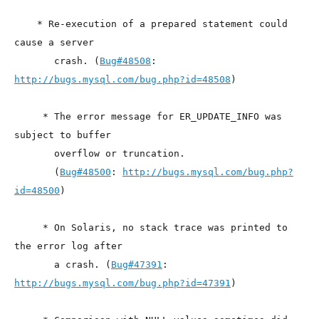
    * Re-execution of a prepared statement could 
cause a server
       crash. (
Bug#48508
: 
http://bugs.mysql.com/bug.php?id=48508
)
     * The error message for ER_UPDATE_INFO was 
subject to buffer
       overflow or truncation.
       (
Bug#48500
: 
http://bugs.mysql.com/bug.php?
id=48500
)
     * On Solaris, no stack trace was printed to 
the error log after
       a crash. (
Bug#47391
: 
http://bugs.mysql.com/bug.php?id=47391
)