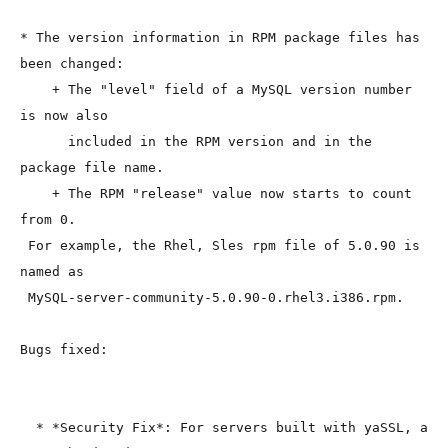
* The version information in RPM package files has 
been changed:
    + The "level" field of a MySQL version number 
is now also
      included in the RPM version and in the 
package file name.
    + The RPM "release" value now starts to count 
from 0.
 For example, the Rhel, Sles rpm file of 5.0.90 is 
named as
 MySQL-server-community-5.0.90-0.rhel3.i386.rpm.
Bugs fixed:
  * *Security Fix*: For servers built with yaSSL, a 