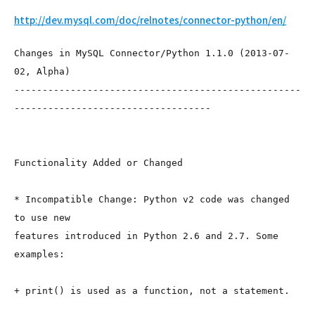
http://dev.mysql.com/doc/relnotes/connector-python/en/
Changes in MySQL Connector/Python 1.1.0 (2013-07-
02, Alpha)
---------------------------------------------------
----------------------------------- 
Functionality Added or Changed
* Incompatible Change: Python v2 code was changed 
to use new
features introduced in Python 2.6 and 2.7. Some 
examples:
+ print() is used as a function, not a statement.