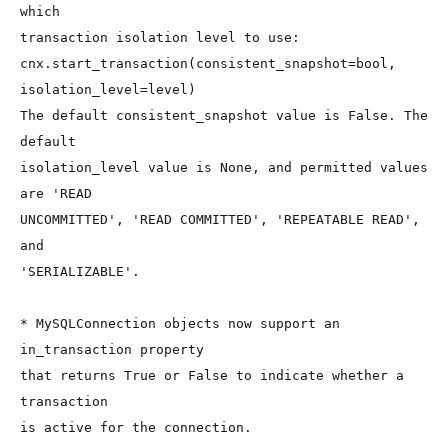
which
transaction isolation level to use:
cnx.start_transaction(consistent_snapshot=bool,
isolation_level=level)
The default consistent_snapshot value is False. The 
default
isolation_level value is None, and permitted values 
are 'READ
UNCOMMITTED', 'READ COMMITTED', 'REPEATABLE READ', 
and
'SERIALIZABLE'.
* MySQLConnection objects now support an 
in_transaction property
that returns True or False to indicate whether a 
transaction
is active for the connection.