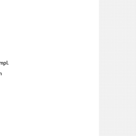
mpl.
h