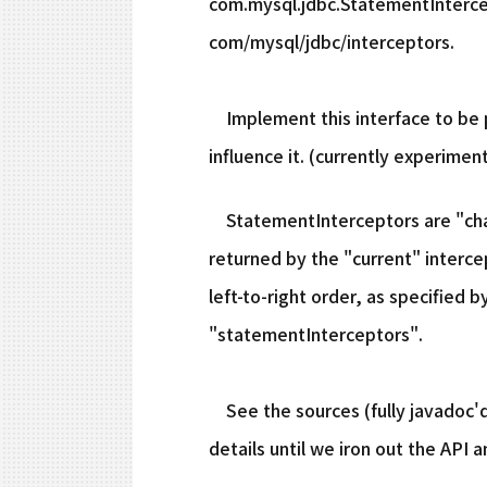
com.mysql.jdbc.StatementIntercep
com/mysql/jdbc/interceptors.
Implement this interface to be p
influence it. (currently experiment
StatementInterceptors are "chai
returned by the "current" intercep
left-to-right order, as specified 
"statementInterceptors".
See the sources (fully javadoc'd
details until we iron out the API 