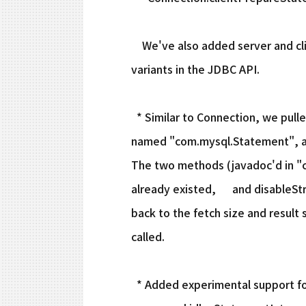
We've also added server and cli
variants in the JDBC API.
* Similar to Connection, we pull
named "com.mysql.Statement", a
The two methods (javadoc'd in "
already existed, and disableStr
back to the fetch size and result
called.
* Added experimental support fo