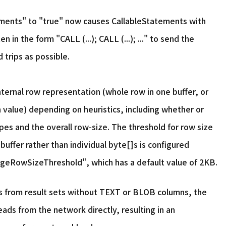
ents" to "true" now causes CallableStatements with
in the form "CALL (...); CALL (...); ..." to send the
 trips as possible.
ternal row representation (whole row in one buffer, or
n value) depending on heuristics, including whether or
es and the overall row-size. The threshold for row size
 buffer rather than individual byte[]s is configured
argeRowSizeThreshold", which has a default value of 2KB.
s from result sets without TEXT or BLOB columns, the
ads from the network directly, resulting in an