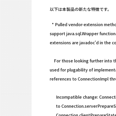
以下は本製品の新たな特徴です。
* Pulled vendor-extension method
support java.sql.Wrapper functio
extensions are javadoc'd in the c
For those looking further into the
used for plugability of implementa
references to ConnectionImpl thr
Incompatible change: Connectio
to Connection.serverPrepareSta
Connection.clientPrepareState