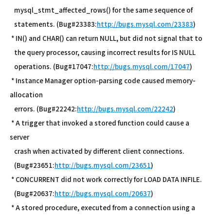
mysql_stmt_affected_rows() for the same sequence of
statements. (Bug#23383:
http://bugs.mysql.com/23383
)
* IN() and CHAR() can return NULL, but did not signal that to
the query processor, causing incorrect results for IS NULL
operations. (Bug#17047:
http://bugs.mysql.com/17047
)
* Instance Manager option-parsing code caused memory-
allocation
errors. (Bug#22242:
http://bugs.mysql.com/22242
)
* A trigger that invoked a stored function could cause a
server
crash when activated by different client connections.
(Bug#23651:
http://bugs.mysql.com/23651
)
* CONCURRENT did not work correctly for LOAD DATA INFILE.
(Bug#20637:
http://bugs.mysql.com/20637
)
* A stored procedure, executed from a connection using a