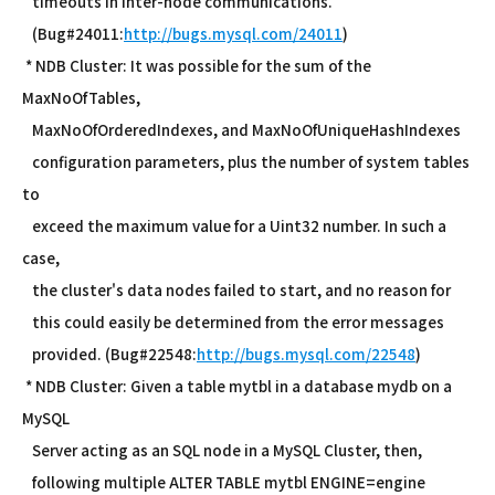
timeouts in inter-node communications.
(Bug#24011:
http://bugs.mysql.com/24011
)
* NDB Cluster: It was possible for the sum of the
MaxNoOfTables,
MaxNoOfOrderedIndexes, and MaxNoOfUniqueHashIndexes
configuration parameters, plus the number of system tables
to
exceed the maximum value for a Uint32 number. In such a
case,
the cluster's data nodes failed to start, and no reason for
this could easily be determined from the error messages
provided. (Bug#22548:
http://bugs.mysql.com/22548
)
* NDB Cluster: Given a table mytbl in a database mydb on a
MySQL
Server acting as an SQL node in a MySQL Cluster, then,
following multiple ALTER TABLE mytbl ENGINE=engine