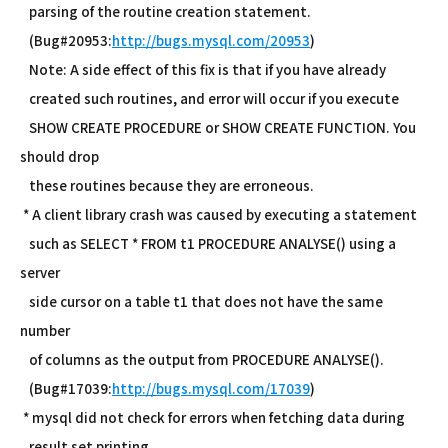
parsing of the routine creation statement.
(Bug#20953:
http://bugs.mysql.com/20953
)
Note: A side effect of this fix is that if you have already
created such routines, and error will occur if you execute
SHOW CREATE PROCEDURE or SHOW CREATE FUNCTION. You
should drop
these routines because they are erroneous.
* A client library crash was caused by executing a statement
such as SELECT * FROM t1 PROCEDURE ANALYSE() using a
server
side cursor on a table t1 that does not have the same
number
of columns as the output from PROCEDURE ANALYSE().
(Bug#17039:
http://bugs.mysql.com/17039
)
* mysql did not check for errors when fetching data during
result set printing.