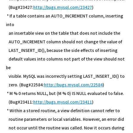
(Bug#23427:
http://bugs.mysql.com/23427
)
* If a table contains an AUTO_INCREMENT column, inserting
into
an insertable view on the table that does not include the
AUTO_INCREMENT column should not change the value of
LAST_INSERT_ID(), because the side effects of inserting
default values into columns not part of the view should not
be
visible. MySQL was incorrectly setting LAST_INSERT_ID() to
zero. (Bug#22584:
http://bugs.mysql.com/22584
)
* M % 0 returns NULL, but (M % 0) IS NULL evaluated to false.
(Bug#23411:
http://bugs.mysql.com/23411
)
* Within a stored routine, a view definition cannot refer to
routine parameters or local variables. However, an error did
not occur until the routine was called. Now it occurs during