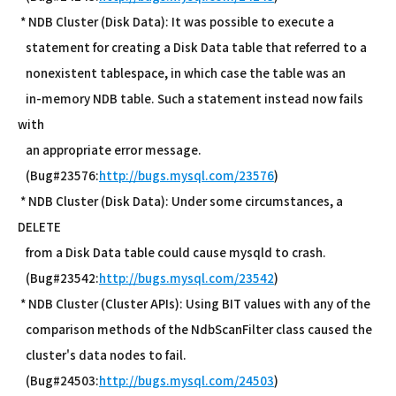
* NDB Cluster (Disk Data): It was possible to execute a
statement for creating a Disk Data table that referred to a
nonexistent tablespace, in which case the table was an
in-memory NDB table. Such a statement instead now fails
with
an appropriate error message.
(Bug#23576:
http://bugs.mysql.com/23576
)
* NDB Cluster (Disk Data): Under some circumstances, a
DELETE
from a Disk Data table could cause mysqld to crash.
(Bug#23542:
http://bugs.mysql.com/23542
)
* NDB Cluster (Cluster APIs): Using BIT values with any of the
comparison methods of the NdbScanFilter class caused the
cluster's data nodes to fail.
(Bug#24503:
http://bugs.mysql.com/24503
)