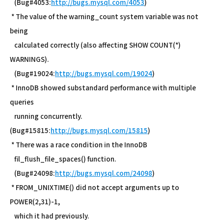
(Bug#4053:
http://bugs.mysql.com/4053
)
* The value of the warning_count system variable was not
being
calculated correctly (also affecting SHOW COUNT(*)
WARNINGS).
(Bug#19024:
http://bugs.mysql.com/19024
)
* InnoDB showed substandard performance with multiple
queries
running concurrently.
(Bug#15815:
http://bugs.mysql.com/15815
)
* There was a race condition in the InnoDB
fil_flush_file_spaces() function.
(Bug#24098:
http://bugs.mysql.com/24098
)
* FROM_UNIXTIME() did not accept arguments up to
POWER(2,31)-1,
which it had previously.