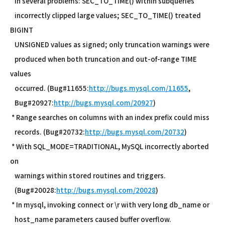
in several problems: SEC_TO_TIME() within subqueries
incorrectly clipped large values; SEC_TO_TIME() treated
BIGINT
UNSIGNED values as signed; only truncation warnings were
produced when both truncation and out-of-range TIME
values
occurred. (Bug#11655:
http://bugs.mysql.com/11655
,
Bug#20927:
http://bugs.mysql.com/20927
)
* Range searches on columns with an index prefix could miss
records. (Bug#20732:
http://bugs.mysql.com/20732
)
* With SQL_MODE=TRADITIONAL, MySQL incorrectly aborted
on
warnings within stored routines and triggers.
(Bug#20028:
http://bugs.mysql.com/20028
)
* In mysql, invoking connect or \r with very long db_name or
host_name parameters caused buffer overflow.