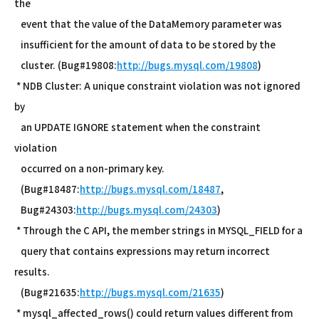
the
event that the value of the DataMemory parameter was
insufficient for the amount of data to be stored by the
cluster. (Bug#19808:
http://bugs.mysql.com/19808
)
* NDB Cluster: A unique constraint violation was not ignored
by
an UPDATE IGNORE statement when the constraint
violation
occurred on a non-primary key.
(Bug#18487:
http://bugs.mysql.com/18487
,
Bug#24303:
http://bugs.mysql.com/24303
)
* Through the C API, the member strings in MYSQL_FIELD for a
query that contains expressions may return incorrect
results.
(Bug#21635:
http://bugs.mysql.com/21635
)
* mysql_affected_rows() could return values different from