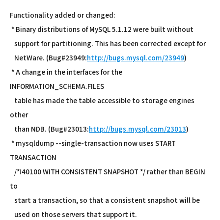
Functionality added or changed:
* Binary distributions of MySQL 5.1.12 were built without
support for partitioning. This has been corrected except for
NetWare. (Bug#23949:
http://bugs.mysql.com/23949
)
* A change in the interfaces for the
INFORMATION_SCHEMA.FILES
table has made the table accessible to storage engines
other
than NDB. (Bug#23013:
http://bugs.mysql.com/23013
)
* mysqldump --single-transaction now uses START
TRANSACTION
/*!40100 WITH CONSISTENT SNAPSHOT */ rather than BEGIN
to
start a transaction, so that a consistent snapshot will be
used on those servers that support it.