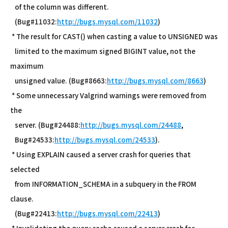
of the column was different.
(Bug#11032:
http://bugs.mysql.com/11032
)
* The result for CAST() when casting a value to UNSIGNED was
limited to the maximum signed BIGINT value, not the
maximum
unsigned value. (Bug#8663:
http://bugs.mysql.com/8663
)
* Some unnecessary Valgrind warnings were removed from
the
server. (Bug#24488:
http://bugs.mysql.com/24488
,
Bug#24533:
http://bugs.mysql.com/24533
).
* Using EXPLAIN caused a server crash for queries that
selected
from INFORMATION_SCHEMA in a subquery in the FROM
clause.
(Bug#22413:
http://bugs.mysql.com/22413
)