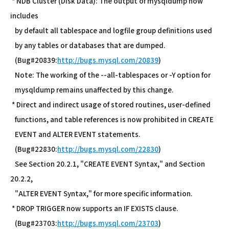
* NDB Cluster (Disk Data): The output of mysqldump now
includes
by default all tablespace and logfile group definitions used
by any tables or databases that are dumped.
(Bug#20839:
http://bugs.mysql.com/20839
)
Note: The working of the --all-tablespaces or -Y option for
mysqldump remains unaffected by this change.
* Direct and indirect usage of stored routines, user-defined
functions, and table references is now prohibited in CREATE
EVENT and ALTER EVENT statements.
(Bug#22830:
http://bugs.mysql.com/22830
)
See Section 20.2.1, "CREATE EVENT Syntax," and Section
20.2.2,
"ALTER EVENT Syntax," for more specific information.
* DROP TRIGGER now supports an IF EXISTS clause.
(Bug#23703:
http://bugs.mysql.com/23703
)