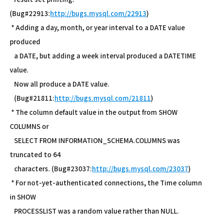
(Bug#22913:
http://bugs.mysql.com/22913
)
* Adding a day, month, or year interval to a DATE value
produced
a DATE, but adding a week interval produced a DATETIME
value.
Now all produce a DATE value.
(Bug#21811:
http://bugs.mysql.com/21811
)
* The column default value in the output from SHOW
COLUMNS or
SELECT FROM INFORMATION_SCHEMA.COLUMNS was
truncated to 64
characters. (Bug#23037:
http://bugs.mysql.com/23037
)
* For not-yet-authenticated connections, the Time column
in SHOW
PROCESSLIST was a random value rather than NULL.