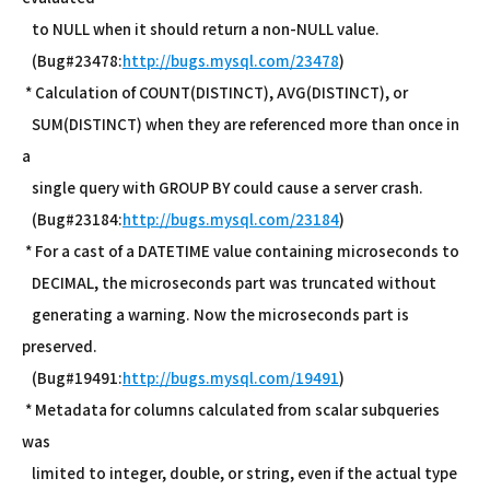
to NULL when it should return a non-NULL value.
(Bug#23478:
http://bugs.mysql.com/23478
)
* Calculation of COUNT(DISTINCT), AVG(DISTINCT), or
SUM(DISTINCT) when they are referenced more than once in
a
single query with GROUP BY could cause a server crash.
(Bug#23184:
http://bugs.mysql.com/23184
)
* For a cast of a DATETIME value containing microseconds to
DECIMAL, the microseconds part was truncated without
generating a warning. Now the microseconds part is
preserved.
(Bug#19491:
http://bugs.mysql.com/19491
)
* Metadata for columns calculated from scalar subqueries
was
limited to integer, double, or string, even if the actual type