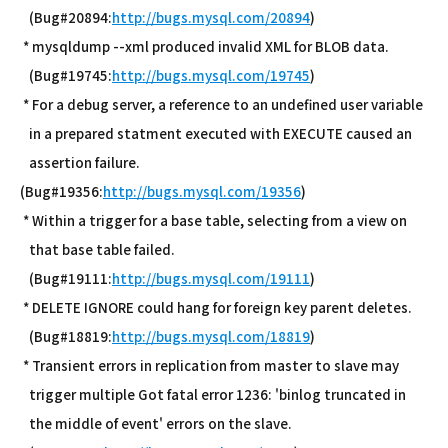
(Bug#20894:
http://bugs.mysql.com/20894
)
* mysqldump --xml produced invalid XML for BLOB data.
(Bug#19745:
http://bugs.mysql.com/19745
)
* For a debug server, a reference to an undefined user variable
in a prepared statment executed with EXECUTE caused an
assertion failure.
(Bug#19356:
http://bugs.mysql.com/19356
)
* Within a trigger for a base table, selecting from a view on
that base table failed.
(Bug#19111:
http://bugs.mysql.com/19111
)
* DELETE IGNORE could hang for foreign key parent deletes.
(Bug#18819:
http://bugs.mysql.com/18819
)
* Transient errors in replication from master to slave may
trigger multiple Got fatal error 1236: 'binlog truncated in
the middle of event' errors on the slave.