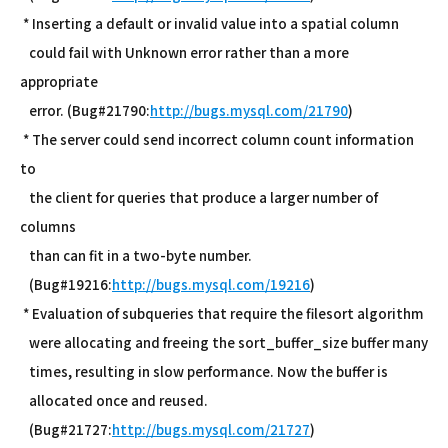
* Inserting a default or invalid value into a spatial column
could fail with Unknown error rather than a more
appropriate
error. (Bug#21790:
http://bugs.mysql.com/21790
)
* The server could send incorrect column count information
to
the client for queries that produce a larger number of
columns
than can fit in a two-byte number.
(Bug#19216:
http://bugs.mysql.com/19216
)
* Evaluation of subqueries that require the filesort algorithm
were allocating and freeing the sort_buffer_size buffer many
times, resulting in slow performance. Now the buffer is
allocated once and reused.
(Bug#21727:
http://bugs.mysql.com/21727
)