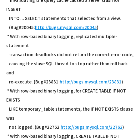
* Invalidating the query cache caused a server crash for
INSERT
INTO ... SELECT statements that selected from a view.
(Bug#20045:
http://bugs.mysql.com/20045
)
* With row-based binary logging, replicated multiple-
statement
transaction deadlocks did not return the correct error code,
causing the slave SQL thread to stop rather than roll back
and
re-execute. (Bug#23831:
http://bugs.mysql.com/23831
)
* With row-based binary logging, for CREATE TABLE IF NOT
EXISTS
LIKE temporary_table statements, the IF NOT EXISTS clause
was
not logged. (Bug#22762:
http://bugs.mysql.com/22762
)
* With row-based binary logging, CREATE TABLE IF NOT