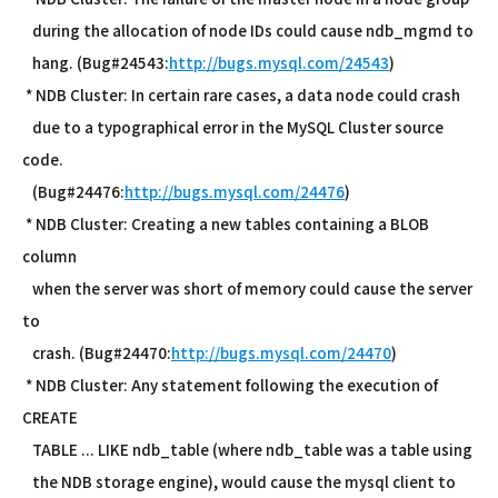
during the allocation of node IDs could cause ndb_mgmd to
hang. (Bug#24543:
http://bugs.mysql.com/24543
)
* NDB Cluster: In certain rare cases, a data node could crash
due to a typographical error in the MySQL Cluster source
code.
(Bug#24476:
http://bugs.mysql.com/24476
)
* NDB Cluster: Creating a new tables containing a BLOB
column
when the server was short of memory could cause the server
to
crash. (Bug#24470:
http://bugs.mysql.com/24470
)
* NDB Cluster: Any statement following the execution of
CREATE
TABLE ... LIKE ndb_table (where ndb_table was a table using
the NDB storage engine), would cause the mysql client to