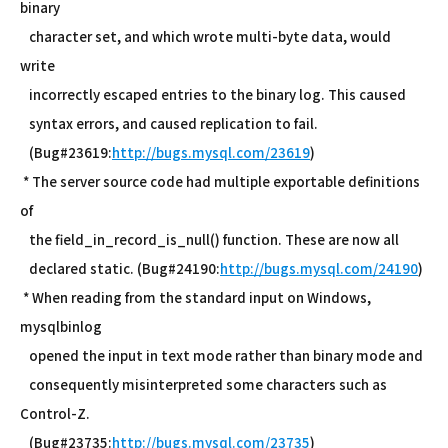
binary
character set, and which wrote multi-byte data, would
write
incorrectly escaped entries to the binary log. This caused
syntax errors, and caused replication to fail.
(Bug#23619:
http://bugs.mysql.com/23619
)
* The server source code had multiple exportable definitions
of
the field_in_record_is_null() function. These are now all
declared static. (Bug#24190:
http://bugs.mysql.com/24190
)
* When reading from the standard input on Windows,
mysqlbinlog
opened the input in text mode rather than binary mode and
consequently misinterpreted some characters such as
Control-Z.
(Bug#23735:
http://bugs.mysql.com/23735
)