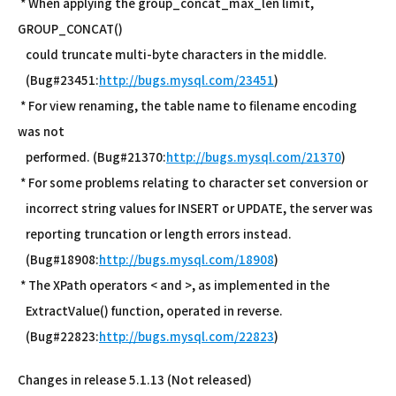
* When applying the group_concat_max_len limit,
GROUP_CONCAT()
could truncate multi-byte characters in the middle.
(Bug#23451:
http://bugs.mysql.com/23451
)
* For view renaming, the table name to filename encoding
was not
performed. (Bug#21370:
http://bugs.mysql.com/21370
)
* For some problems relating to character set conversion or
incorrect string values for INSERT or UPDATE, the server was
reporting truncation or length errors instead.
(Bug#18908:
http://bugs.mysql.com/18908
)
* The XPath operators < and >, as implemented in the
ExtractValue() function, operated in reverse.
(Bug#22823:
http://bugs.mysql.com/22823
)
Changes in release 5.1.13 (Not released)