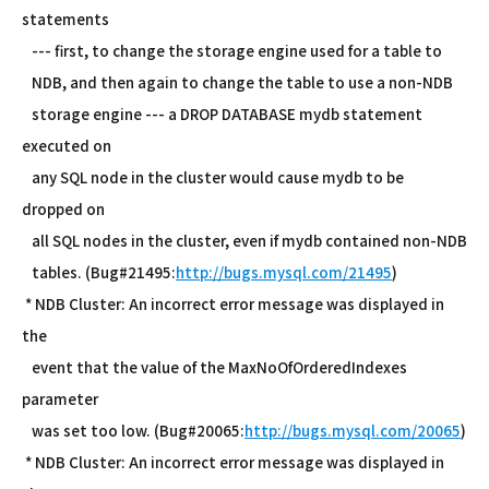
statements
--- first, to change the storage engine used for a table to
NDB, and then again to change the table to use a non-NDB
storage engine --- a DROP DATABASE mydb statement
executed on
any SQL node in the cluster would cause mydb to be
dropped on
all SQL nodes in the cluster, even if mydb contained non-NDB
tables. (Bug#21495:
http://bugs.mysql.com/21495
)
* NDB Cluster: An incorrect error message was displayed in
the
event that the value of the MaxNoOfOrderedIndexes
parameter
was set too low. (Bug#20065:
http://bugs.mysql.com/20065
)
* NDB Cluster: An incorrect error message was displayed in