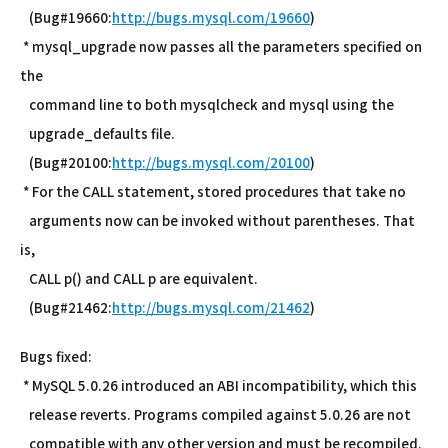
(Bug#19660:
http://bugs.mysql.com/19660
)
* mysql_upgrade now passes all the parameters specified on
the
command line to both mysqlcheck and mysql using the
upgrade_defaults file.
(Bug#20100:
http://bugs.mysql.com/20100
)
* For the CALL statement, stored procedures that take no
arguments now can be invoked without parentheses. That
is,
CALL p() and CALL p are equivalent.
(Bug#21462:
http://bugs.mysql.com/21462
)
Bugs fixed:
* MySQL 5.0.26 introduced an ABI incompatibility, which this
release reverts. Programs compiled against 5.0.26 are not
compatible with any other version and must be recompiled.