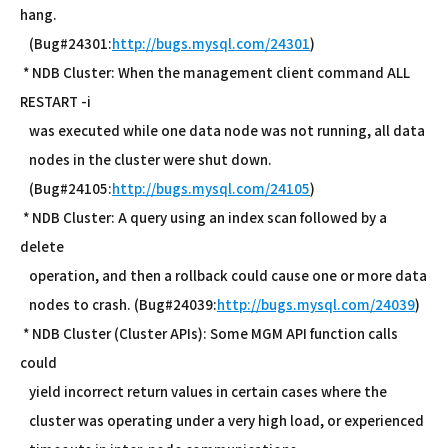
hang.
(Bug#24301:
http://bugs.mysql.com/24301
)
* NDB Cluster: When the management client command ALL
RESTART -i
was executed while one data node was not running, all data
nodes in the cluster were shut down.
(Bug#24105:
http://bugs.mysql.com/24105
)
* NDB Cluster: A query using an index scan followed by a
delete
operation, and then a rollback could cause one or more data
nodes to crash. (Bug#24039:
http://bugs.mysql.com/24039
)
* NDB Cluster (Cluster APIs): Some MGM API function calls
could
yield incorrect return values in certain cases where the
cluster was operating under a very high load, or experienced