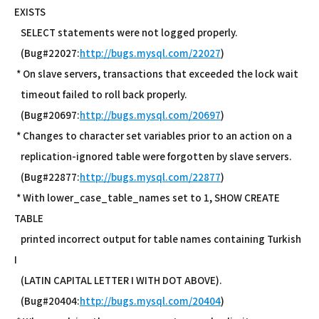
EXISTS
SELECT statements were not logged properly.
(Bug#22027:
http://bugs.mysql.com/22027
)
* On slave servers, transactions that exceeded the lock wait
timeout failed to roll back properly.
(Bug#20697:
http://bugs.mysql.com/20697
)
* Changes to character set variables prior to an action on a
replication-ignored table were forgotten by slave servers.
(Bug#22877:
http://bugs.mysql.com/22877
)
* With lower_case_table_names set to 1, SHOW CREATE
TABLE
printed incorrect output for table names containing Turkish
I
(LATIN CAPITAL LETTER I WITH DOT ABOVE).
(Bug#20404:
http://bugs.mysql.com/20404
)