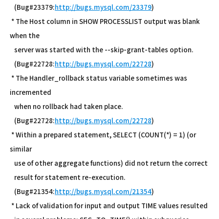
(Bug#23379:
http://bugs.mysql.com/23379
)
* The Host column in SHOW PROCESSLIST output was blank
when the
server was started with the --skip-grant-tables option.
(Bug#22728:
http://bugs.mysql.com/22728
)
* The Handler_rollback status variable sometimes was
incremented
when no rollback had taken place.
(Bug#22728:
http://bugs.mysql.com/22728
)
* Within a prepared statement, SELECT (COUNT(*) = 1) (or
similar
use of other aggregate functions) did not return the correct
result for statement re-execution.
(Bug#21354:
http://bugs.mysql.com/21354
)
* Lack of validation for input and output TIME values resulted