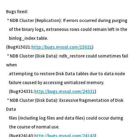
Bugs fixed:
* NDB Cluster (Replication): If errors occurred during purging
of the binary logs, extraneous rows could remain left in the
binlog_index table.
(Bug#15021:
http://bugs.mysql.com/15021
)
* NDB Cluster (Disk Data): ndb_restore could sometimes fail
when
attempting to restore Disk Data tables due to data node
failure caused by accessing unitialized memory.
(Bug#24331:
http://bugs.mysql.com/24331
)
* NDB Cluster (Disk Data): Excessive fragmentation of Disk
Data
files (including log files and data files) could occur during
the course of normal use.
(Bug#24143:
http://bugs.mysql.com/24143
)