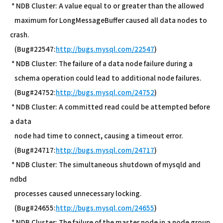
* NDB Cluster: A value equal to or greater than the allowed
maximum for LongMessageBuffer caused all data nodes to
crash.
(Bug#22547:
http://bugs.mysql.com/22547
)
* NDB Cluster: The failure of a data node failure during a
schema operation could lead to additional node failures.
(Bug#24752:
http://bugs.mysql.com/24752
)
* NDB Cluster: A committed read could be attempted before
a data
node had time to connect, causing a timeout error.
(Bug#24717:
http://bugs.mysql.com/24717
)
* NDB Cluster: The simultaneous shutdown of mysqld and
ndbd
processes caused unnecessary locking.
(Bug#24655:
http://bugs.mysql.com/24655
)
* NDB Cluster: The failure of the master node in a node group