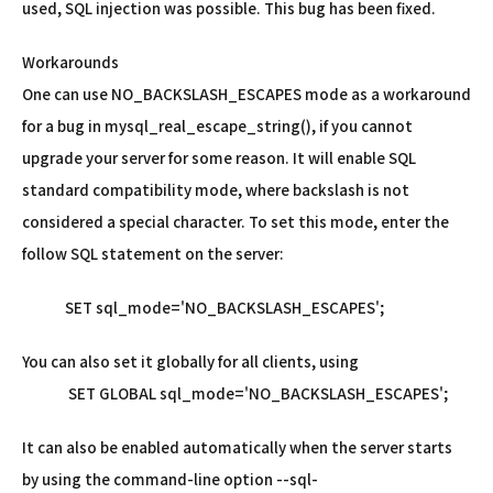
used, SQL injection was possible. This bug has been fixed.
Workarounds
One can use NO_BACKSLASH_ESCAPES mode as a workaround
for a bug in mysql_real_escape_string(), if you cannot
upgrade your server for some reason. It will enable SQL
standard compatibility mode, where backslash is not
considered a special character. To set this mode, enter the
follow SQL statement on the server:
SET sql_mode='NO_BACKSLASH_ESCAPES';
You can also set it globally for all clients, using
SET GLOBAL sql_mode='NO_BACKSLASH_ESCAPES';
It can also be enabled automatically when the server starts
by using the command-line option --sql-