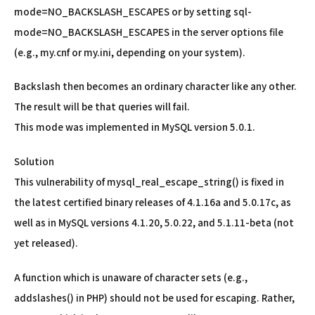
mode=NO_BACKSLASH_ESCAPES or by setting sql-
mode=NO_BACKSLASH_ESCAPES in the server options file
(e.g., my.cnf or my.ini, depending on your system).
Backslash then becomes an ordinary character like any other.
The result will be that queries will fail.
This mode was implemented in MySQL version 5.0.1.
Solution
This vulnerability of mysql_real_escape_string() is fixed in
the latest certified binary releases of 4.1.16a and 5.0.17c, as
well as in MySQL versions 4.1.20, 5.0.22, and 5.1.11-beta (not
yet released).
A function which is unaware of character sets (e.g.,
addslashes() in PHP) should not be used for escaping. Rather,