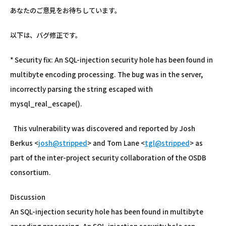
あなたのご意見をお待ちしています。
以下は、バグ修正です。
* Security fix: An SQL-injection security hole has been found in
multibyte encoding processing. The bug was in the server,
incorrectly parsing the string escaped with
mysql_real_escape().
This vulnerability was discovered and reported by Josh
Berkus <
josh@stripped
> and Tom Lane <
tgl@stripped
> as
part of the inter-project security collaboration of the OSDB
consortium.
Discussion
An SQL-injection security hole has been found in multibyte