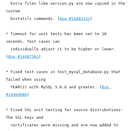
  Extra files like version.py are now copied in the 
custom

  Distutils commands. (
Bug #14483142
)

* Timeout for unit tests has been set to 10 
seconds. Test cases can

  individually adjust it to be higher or lower. 
(
Bug #14487502
)

* Fixed test cases in test_mysql_database.py that 
failed when using

  YEAR(2) with MySQL 5.6.6 and greater. (
Bug 
#14460680
)

* Fixed SSL unit testing for source distributions: 
The SSL keys and

  certificates were missing and are now added to 