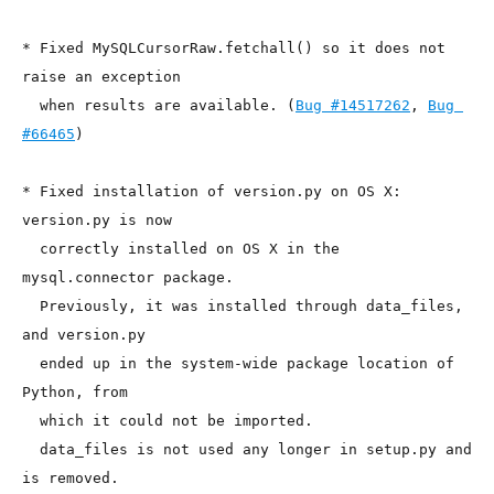
* Fixed MySQLCursorRaw.fetchall() so it does not 
raise an exception

  when results are available. (
Bug #14517262
, 
Bug 
#66465
)

* Fixed installation of version.py on OS X: 
version.py is now

  correctly installed on OS X in the 
mysql.connector package.

  Previously, it was installed through data_files, 
and version.py

  ended up in the system-wide package location of 
Python, from

  which it could not be imported.

  data_files is not used any longer in setup.py and 
is removed.
