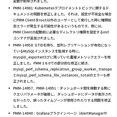
変数が削除されました。
PMM-14981: Kubernetesデプロイメントトピックに関するド
キュメントの問題を修正しました。それは、設定が不完全な場合
にPMM Clientをroot以外のユーザーとして実行した時に権限拒
否エラーが発生する可能性があるというものです。例には、
PMM Clientの起動前に必要なディレクトリ権限を設定するinit
コンテナが追加されました。
PMM-14958: GTIDを持ち、並列レプリケーションが有効になっ
ているMySQLインスタンスを監視する時に、
mysqld_exporterログに残っていた重複メトリックエラーを修
正しました。PMM 3.6.0での部分的な修正に続き、
mysql_perf_schema_replication_group_worker_transport
とmysql_perf_schema_file_instances_totalのエラーも修
正されました。
PMM-14957、PMM-14951：ダッシュボード間を移動する際に
クエリパラメータが破損し、ダッシュボードにデータが表示され
なかったり、誤ったタイムゾーンが使用されたりする問題を修正
しました。
PMM-14940：Grafanaプラグインページ（AlertManagerや