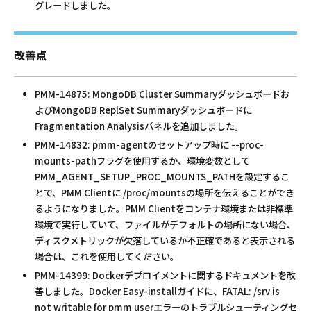
グレードしました。
改善点
PMM-14875: MongoDB Cluster Summaryダッシュボードお
よびMongoDB ReplSet Summaryダッシュボードに
Fragmentation Analysisパネルを追加しました。
PMM-14832: pmm-agentのセットアップ時に --proc-
mounts-pathフラグを使用するか、環境変数として
PMM_AGENT_SETUP_PROC_MOUNTS_PATHを設定するこ
とで、PMM Clientに /proc/mountsの場所を伝えることができ
るようになりました。PMM Clientをコンテナ環境または非標準
環境で実行していて、ファイルがデフォルトの場所にない場合、
ディスクメトリックが欠落しているか不正確であると表示される
場合は、これを使用してください。
PMM-14399: Dockerデプロイメントに関するドキュメントを改
善しました。Docker Easy-installガイドに、FATAL: /srv is
not writable for pmm userエラーのトラブルシューティングセ