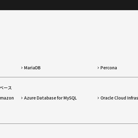
MariaDB
Percona
ベース
 Amazon
Azure Database for MySQL
Oracle Cloud Infra