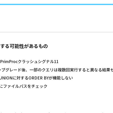
する可能性があるもの
ジンPrimProcクラッシュシグナル11
10.4へのアップグレード後、一部のクエリは複数回実行すると異なる結
CTのUNIONに対するORDER BYが機能しない
| 起動時にファイルパスをチェック