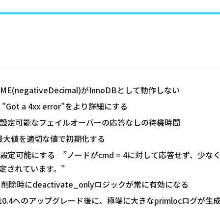
XTIME(negativeDecimal)がInnoDBとして動作しない
 "Got a 4xx error"をより詳細にする
piユーザー設定可能なフェイルオーバーの応答なしの待機時間
最小値/最大値を適切な値で初期化する
アウトを設定可能にする ”ノードがcmd = 4に対して応答せず、
定されています。”
ノード削除時にdeactivate_onlyロジックが常に有効になる
.3から23.10.4へのアップグレード後に、極端に大きなprimlocログが