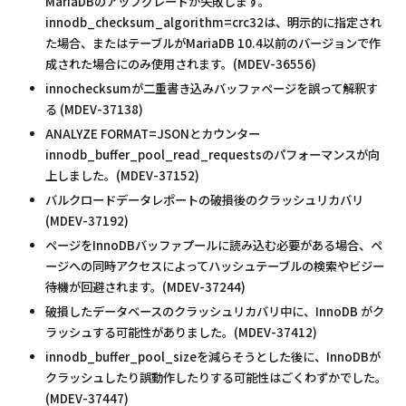
MariaDBのアップグレードが失敗します。
innodb_checksum_algorithm=crc32は、明示的に指定され
た場合、またはテーブルがMariaDB 10.4以前のバージョンで作
成された場合にのみ使用されます。(MDEV-36556)
innochecksumが二重書き込みバッファページを誤って解釈す
る (MDEV-37138)
ANALYZE FORMAT=JSONとカウンター
innodb_buffer_pool_read_requestsのパフォーマンスが向
上しました。(MDEV-37152)
バルクロードデータレポートの破損後のクラッシュリカバリ
(MDEV-37192)
ページをInnoDBバッファプールに読み込む必要がある場合、ペ
ージへの同時アクセスによってハッシュテーブルの検索やビジー
待機が回避されます。(MDEV-37244)
破損したデータベースのクラッシュリカバリ中に、InnoDB がク
ラッシュする可能性がありました。(MDEV-37412)
innodb_buffer_pool_sizeを減らそうとした後に、InnoDBが
クラッシュしたり誤動作したりする可能性はごくわずかでした。
(MDEV-37447)