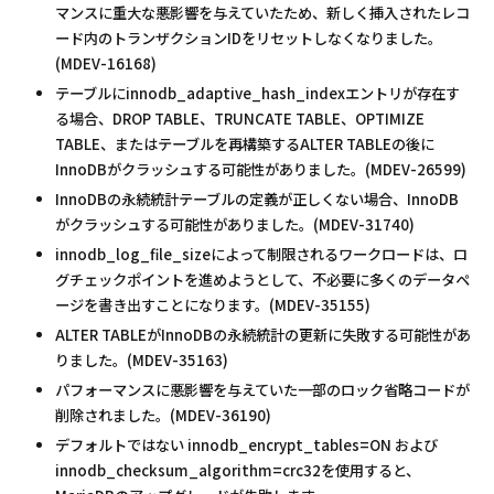
マンスに重大な悪影響を与えていたため、新しく挿入されたレコ
ード内のトランザクションIDをリセットしなくなりました。
(MDEV-16168)
テーブルにinnodb_adaptive_hash_indexエントリが存在す
る場合、DROP TABLE、TRUNCATE TABLE、OPTIMIZE
TABLE、またはテーブルを再構築するALTER TABLEの後に
InnoDBがクラッシュする可能性がありました。(MDEV-26599)
InnoDBの永続統計テーブルの定義が正しくない場合、InnoDB
がクラッシュする可能性がありました。(MDEV-31740)
innodb_log_file_sizeによって制限されるワークロードは、ロ
グチェックポイントを進めようとして、不必要に多くのデータペ
ージを書き出すことになります。(MDEV-35155)
ALTER TABLEがInnoDBの永続統計の更新に失敗する可能性があ
りました。(MDEV-35163)
パフォーマンスに悪影響を与えていた一部のロック省略コードが
削除されました。(MDEV-36190)
デフォルトではない innodb_encrypt_tables=ON および
innodb_checksum_algorithm=crc32を使用すると、