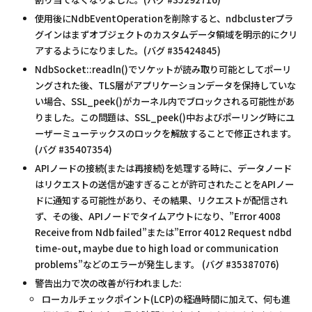
使用後にNdbEventOperationを削除すると、ndbclusterプラ
グインはまずオブジェクトのカスタムデータ領域を明示的にクリ
アするようになりました。(バグ #35424845)
NdbSocket::readln()でソケットが読み取り可能としてポーリ
ングされた後、TLS層がアプリケーションデータを保持していな
い場合、SSL_peek()がカーネル内でブロックされる可能性があ
りました。この問題は、SSL_peek()中およびポーリング時にユ
ーザーミューテックスのロックを解放することで修正されます。
(バグ #35407354)
APIノードの接続(または再接続)を処理する時に、データノード
はリクエストの送信が速すぎることが許可されたことをAPIノー
ドに通知する可能性があり、その結果、リクエストが配信され
ず、その後、APIノードでタイムアウトになり、”Error 4008
Receive from Ndb failed”または”Error 4012 Request ndbd
time-out, maybe due to high load or communication
problems”などのエラーが発生します。 (バグ #35387076)
警告出力で次の改善が行われました:
ローカルチェックポイント(LCP)の経過時間に加えて、何も進