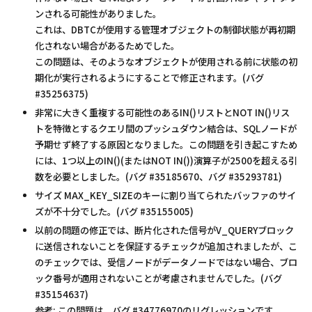
ンされる可能性がありました。
これは、DBTCが使用する管理オブジェクトの制御状態が再初期
化されない場合があるためでした。
この問題は、そのようなオブジェクトが使用される前に状態の初
期化が実行されるようにすることで修正されます。(バグ
#35256375)
非常に大きく重複する可能性のあるIN()リストとNOT IN()リス
トを特徴とするクエリ間のプッシュダウン結合は、SQLノードが
予期せず終了する原因となりました。この問題を引き起こすため
には、1つ以上のIN()(またはNOT IN())演算子が2500を超える引
数を必要としました。(バグ #35185670、バグ #35293781)
サイズ MAX_KEY_SIZEのキーに割り当てられたバッファのサイ
ズが不十分でした。(バグ #35155005)
以前の問題の修正では、断片化された信号がV_QUERYブロック
に送信されないことを保証するチェックが追加されましたが、こ
のチェックでは、受信ノードがデータノードではない場合、ブロ
ック番号が適用されないことが考慮されませんでした。(バグ
#35154637)
参考: この問題は、バグ #34776970のリグレッションです。