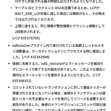
行せずに許容される最大時間も出力されるようになりました。
テーブル IDとフラグメント IDは未定義であるため、LCPが
WAIT_END_LCP状態に達した場合には関係がなく、その時点
では出力されなくなります。
上限に達すると、同じ情報が警告情報とクラッシュ情報として
2回表示されます。
(バグ #35376705)
ndbclusterプラグイン内で実行されている長期スレッドのメモ
リ消費量は、データディクショナリにアクセスする時に増加しま
した。(バグ #35362906)
接続に失敗すると、ndb_restoreがエラーメッセージを報告せ
ずにコード 1で終了する可能性がありました。このような場合に
適切なエラーメッセージを提供するようになりました。(バグ
#35306351)
コミットされていないトランザクションに対して遅延トリガーが
保留されたままになっている場合、後続のトランザクションは遅
延トリガーの不必要なチェックを実行してリソースを浪費する可
能性がありました。後者のトランザクションにコミット可能な操
作がない場合、これによりデータノードが計画外にシャットダウ