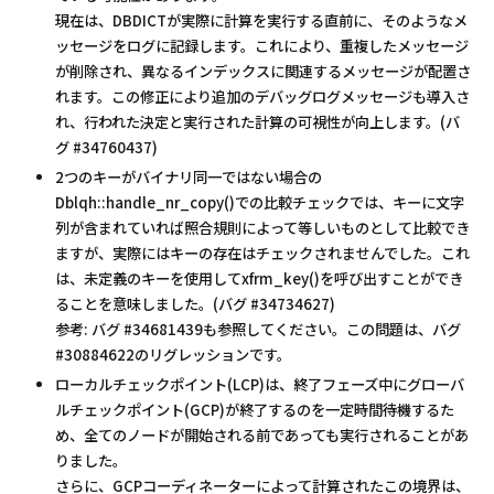
現在は、DBDICTが実際に計算を実行する直前に、そのようなメ
ッセージをログに記録します。これにより、重複したメッセージ
が削除され、異なるインデックスに関連するメッセージが配置さ
れます。この修正により追加のデバッグログメッセージも導入さ
れ、行われた決定と実行された計算の可視性が向上します。(バ
グ #34760437)
2つのキーがバイナリ同一ではない場合の
Dblqh::handle_nr_copy()での比較チェックでは、キーに文字
列が含まれていれば照合規則によって等しいものとして比較でき
ますが、実際にはキーの存在はチェックされませんでした。これ
は、未定義のキーを使用してxfrm_key()を呼び出すことができ
ることを意味しました。(バグ #34734627)
参考: バグ #34681439も参照してください。この問題は、バグ
#30884622のリグレッションです。
ローカルチェックポイント(LCP)は、終了フェーズ中にグローバ
ルチェックポイント(GCP)が終了するのを一定時間待機するた
め、全てのノードが開始される前であっても実行されることがあ
りました。
さらに、GCPコーディネーターによって計算されたこの境界は、