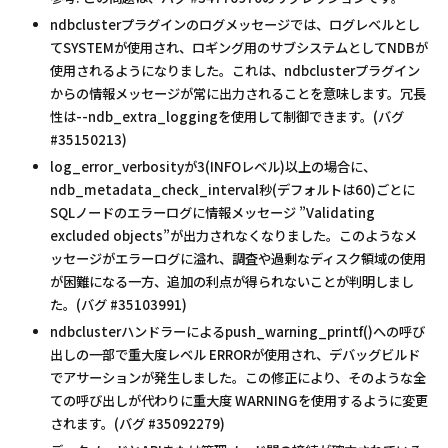
ndbclusterプラグインのログメッセージでは、ログレベルとし
てSYSTEMが使用され、ロギング用のサブシステムとしてNDBが
使用されるようになりました。これは、ndbclusterプラグイン
からの情報メッセージが常に出力されることを意味します。冗長
性は--ndb_extra_loggingを使用して制御できます。(バグ
#35150213)
log_error_verbosityが3(INFOレベル)以上の場合に、
ndb_metadata_check_interval秒(デフォルトは60)ごとに
SQLノードのエラーログに情報メッセージ ”Validating
excluded objects”が出力されなくなりました。このようなメ
ッセージがエラーログに溢れ、調査や過剰なディスク領域の使用
が困難になる一方、追加の利点が得られないことが判明しまし
た。(バグ #35103991)
ndbclusterハンドラーによるpush_warning_printf()への呼び
出しの一部で重大度レベル ERRORが使用され、デバッグビルド
でアサーションが発生しました。この修正により、そのような全
ての呼び出しが代わりに重大度 WARNINGを使用するように変更
されます。(バグ #35092279)