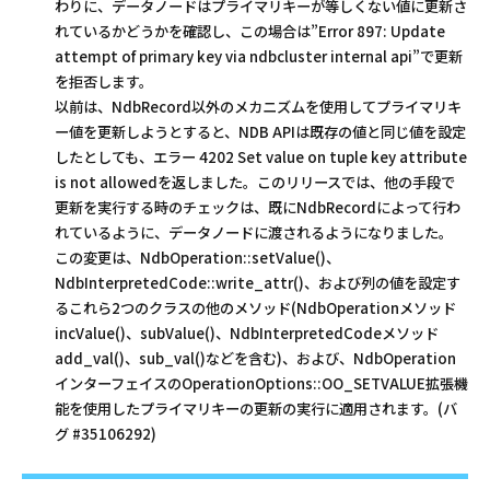
わりに、データノードはプライマリキーが等しくない値に更新さ
れているかどうかを確認し、この場合は”Error 897: Update
attempt of primary key via ndbcluster internal api”で更新
を拒否します。
以前は、NdbRecord以外のメカニズムを使用してプライマリキ
ー値を更新しようとすると、NDB APIは既存の値と同じ値を設定
したとしても、エラー 4202 Set value on tuple key attribute
is not allowedを返しました。このリリースでは、他の手段で
更新を実行する時のチェックは、既にNdbRecordによって行わ
れているように、データノードに渡されるようになりました。
この変更は、NdbOperation::setValue()、
NdbInterpretedCode::write_attr()、および列の値を設定す
るこれら2つのクラスの他のメソッド(NdbOperationメソッド
incValue()、subValue()、NdbInterpretedCodeメソッド
add_val()、sub_val()などを含む)、および、NdbOperation
インターフェイスのOperationOptions::OO_SETVALUE拡張機
能を使用したプライマリキーの更新の実行に適用されます。(バ
グ #35106292)