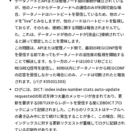
データノードとAPIまたは管理ノード間の接続が確立されている
が、他のノードからデータノードへの通信のみが利用可能な場
合、データノードはハートビートを受信しているため、他のノー
ドを”live”とみなしますが、他のノードはハートビートを監視し
ておらず、そのため、接続に関する問題は報告されませんでし
た。これは、データノードが他のノードが(完全に)接続されてい
ると誤って想定したことを意味します。
この問題は、APIまたは管理ノード側で、最初のREGCONF信号
を受信する前であってもデータノードの活性度の監視を開始する
ことで解決します。もう一方のノードは100ミリ秒ごとに
REGREQ信号を送信し、60秒以内にデータノードからREGCONF
の応答を受信しなかった場合にのみ、ノードは切断されたと報告
されます。(バグ #35031303)
ログには、DICT: index index number stats auto-update
requestedの形式を持つ大量のメッセージが含まれており、更
新を要求するDBTUXからレポートを受信する度にDBDICTブロ
ックによって記録されました。これらのリクエストはテーブルへ
の書き込み中に立て続けに発生することが多く、この場合、同じ
インデックスに対する更新リクエストが重複してログに記録され
ている可能性があります。