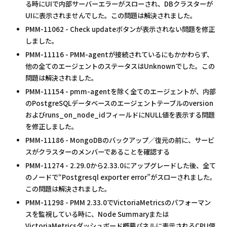
る時にUIで内部サーバーエラーがスローされ、DBクラスターが
UIに表示されませんでした。この問題は解決されました。
PMM-11062 - Check updateボタンが表示されない問題を修正
しました。
PMM-11116 - PMM-agentが接続されているにもかかわらず、
他の全てのエージェントのステータスはUnknownでした。この
問題は解決されました。
PMM-11154 - pmm-agentを除く全てのエージェントが、内部
のPostgreSQLデータベースのエージェントテーブルのversion
およびruns_on_node_idフィールドにNULL値を表示する問題
を修正しました。
PMM-11186 - MongoDBのバックアップ／復元の前に、サービ
スがクラスターのメンバーであることを確認する
PMM-11274 - 2.29.0から2.33.0にアップグレードした後、全て
のノードで“Postgresql exporter error”がスローされました。
この問題は解決されました。
PMM-11298 - PMM 2.33.0でVictoriaMetricsのパフォーマン
スを監視している時に、Node Summaryまたは
VictoriaMetricsダッシュボード概要パネルに表示されるCPU使