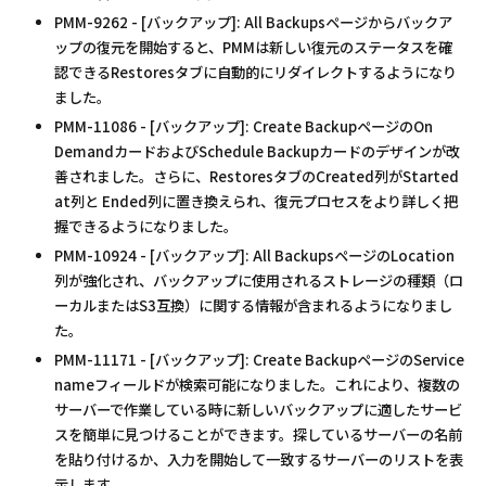
PMM-9262 - [バックアップ]: All Backupsページからバックア
ップの復元を開始すると、PMMは新しい復元のステータスを確
認できるRestoresタブに自動的にリダイレクトするようになり
ました。
PMM-11086 - [バックアップ]: Create BackupページのOn
DemandカードおよびSchedule Backupカードのデザインが改
善されました。さらに、RestoresタブのCreated列がStarted
at列と Ended列に置き換えられ、復元プロセスをより詳しく把
握できるようになりました。
PMM-10924 - [バックアップ]: All BackupsページのLocation
列が強化され、バックアップに使用されるストレージの種類（ロ
ーカルまたはS3互換）に関する情報が含まれるようになりまし
た。
PMM-11171 - [バックアップ]: Create BackupページのService
nameフィールドが検索可能になりました。これにより、複数の
サーバーで作業している時に新しいバックアップに適したサービ
スを簡単に見つけることができます。探しているサーバーの名前
を貼り付けるか、入力を開始して一致するサーバーのリストを表
示します。