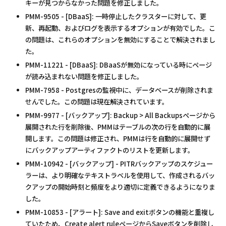
キーが見つからなかった問題を修正しました。
PMM-9505 - [DBaaS]: 一時停止したクラスターに対して、更
新、再起動、およびログを表示するオプションが有効でした。こ
の問題は、これらのオプションを無効にすることで解決されまし
た。
PMM-11221 - [DBaaS]: DBaaSが無効になっている時にページ
が読み込まれない問題を修正しました。
PMM-7958 - Postgresの監視中に、データベースが削除されま
せんでした。この問題は現在解決されています。
PMM-9977 - [バックアップ]: Backup > All Backupsページから
展開された行を削除後、PMMはテーブルの次の行を自動的に展
開します。この問題は修正され、PMMは行を自動的に展開せず
にバックアップアーティファクトのリストを更新します。
PMM-10942 - [バックアップ] - PITRバックアップのスケジュー
ラーは、より明確なテキストラベルを使用して、作成されるバッ
クアップの開始時刻と頻度をより適切に定義できるようになりま
した。
PMM-10853 - [アラート]: Save and exitボタンの機能と重複し
ていたため、Create alert ruleページからSaveボタンを削除し