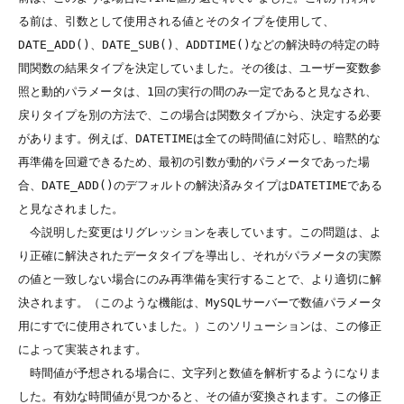
る前は、引数として使用される値とそのタイプを使用して、
DATE_ADD()、DATE_SUB()、ADDTIME()などの解決時の特定の時
間関数の結果タイプを決定していました。その後は、ユーザー変数参
照と動的パラメータは、1回の実行の間のみ一定であると見なされ、
戻りタイプを別の方法で、この場合は関数タイプから、決定する必要
があります。例えば、DATETIMEは全ての時間値に対応し、暗黙的な
再準備を回避できるため、最初の引数が動的パラメータであった場
合、DATE_ADD()のデフォルトの解決済みタイプはDATETIMEである
と見なされました。

　今説明した変更はリグレッションを表しています。この問題は、よ
り正確に解決されたデータタイプを導出し、それがパラメータの実際
の値と一致しない場合にのみ再準備を実行することで、より適切に解
決されます。（このような機能は、MySQLサーバーで数値パラメータ
用にすでに使用されていました。）このソリューションは、この修正
によって実装されます。

　時間値が予想される場合に、文字列と数値を解析するようになりま
した。有効な時間値が見つかると、その値が変換されます。この修正