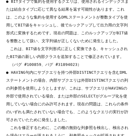
● BITタイプで集約を使用するクエリは、使用されるインデックスま
たは結合タイプに応じて異なる結果を返す可能性があります。これ
は、このような集約を使用するDMLステートメントが整数タイプを使
用してBIT値をキャッシュし、後でルックアップして出力用の文字列
形式に変換するためです。現在の問題は、このルックアップがBIT値
を整数として扱い、文字列値が正しくないために発生しました。

　これは、BIT値を文字列形式に正しく変換できる、キャッシュされ
たBIT値の新しい内部クラスを追加することで修正されています。

　（バグ #100859、バグ #31894023）

● HAVING句内にサブクエリを持つ外部DISTINCTクエリを含むDML
ステートメントの場合、内部サブクエリは外部DISTINCTクエリの列
の列参照を使用しようとしますが、これは、サブクエリがHAVINGの
外部で使用されている場合、または外部のSELECTがグループ化を使
用していない場合にのみ許可されます。現在の問題は、これらの条件
のいずれも満たされていない場合でも、このようなクエリの実行が許
可されていたために発生しました。

　これを修正するために、この種の無効な列参照を検出し、検出され
た場合はエラーが返されるように、列参照チェックが拡張されます。
