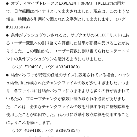
● オプティマイザトレースとEXPLAIN FORMAT=TREE出力の両方
で、日付範囲はバイナリとして出力されました。現在は、このような
場合、時間値を引用符で囲まれた文字列として出力します。（バグ 
#33335079）

● 条件がプッシュダウンされると、サブクエリのSELECTリストにあ
るユーザー変数への割り当てを評価した結果が影響を受けることがあ
りました。この理由から、ユーザー変数に割り当てられたステートメ
ントの条件プッシュダウンを避けるようになりました。

　（バグ #104918、バグ #33341080）

● 結合バッファが特定の任意のサイズに設定されている場合、ハッシ
ュ結合用に作成されたチャンクファイルの数が少なすぎました。つま
り、各ファイルには結合バッファに収まるよりも多くの行が含まれて
いるため、プローブチャンクが複数回読み取られる必要がありまし
た。これは、必要なチャンクファイルの数を計算する時に整数除算を
使用したことが原因でした。代わりに浮動小数点除算を使用すること
によりこれを修正します。

　（バグ #104186、バグ #33073354）
