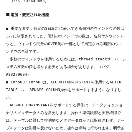
■ 追加・変更された機能
● 重要な変更：特定のSELECTに表示できる個別のウィンドウの数は
127に制限されました。個別のウィンドウの数は、名前付きウィンド
ウと、ウィンドウ関数のOVER句の一部として指定されろ暗黙のウィ
ンドウの合計です。

　多数のウィンドウを使用するためには、thread_stackサーバーシ
ステム変数の値を増やす必要がある場合があります。（バグ 
#33279604）

● InnoDB：InnoDBは、ALGORITHM=INSTANTを使用するALTER 
TABLE ... RENAME COLUMN操作をサポートするようになりまし
た。

　ALGORITHM=INSTANTをサポートする操作は、データディクショ
ナリのメタデータのみを変更します。操作の準備段階と実行段階で
は、テーブルに対して排他的なメタデータロックは取得されず、テー
ブルデータは影響を受けないため、操作は瞬時に行われます。明示的