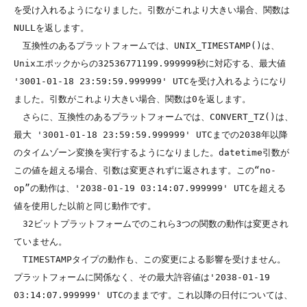
を受け入れるようになりました。引数がこれより大きい場合、関数は
NULLを返します。

　互換性のあるプラットフォームでは、UNIX_TIMESTAMP()は、
Unixエポックからの32536771199.999999秒に対応する、最大値 
'3001-01-18 23:59:59.999999' UTCを受け入れるようになり
ました。引数がこれより大きい場合、関数は0を返します。

　さらに、互換性のあるプラットフォームでは、CONVERT_TZ()は、
最大 '3001-01-18 23:59:59.999999' UTCまでの2038年以降
のタイムゾーン変換を実行するようになりました。datetime引数が
この値を超える場合、引数は変更されずに返されます。この“no-
op”の動作は、'2038-01-19 03:14:07.999999' UTCを超える
値を使用した以前と同じ動作です。

　32ビットプラットフォームでのこれら3つの関数の動作は変更され
ていません。

　TIMESTAMPタイプの動作も、この変更による影響を受けません。
プラットフォームに関係なく、その最大許容値は'2038-01-19 
03:14:07.999999' UTCのままです。これ以降の日付については、