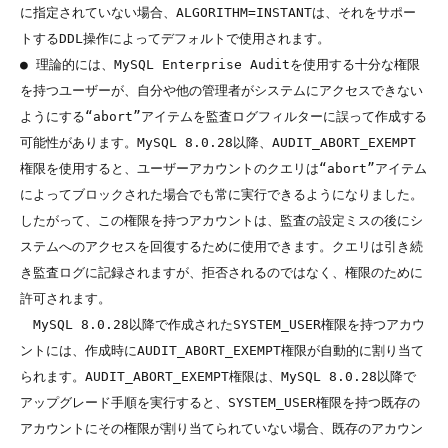
に指定されていない場合、ALGORITHM=INSTANTは、それをサポー
トするDDL操作によってデフォルトで使用されます。

● 理論的には、MySQL Enterprise Auditを使用する十分な権限
を持つユーザーが、自分や他の管理者がシステムにアクセスできない
ようにする“abort”アイテムを監査ログフィルターに誤って作成する
可能性があります。MySQL 8.0.28以降、AUDIT_ABORT_EXEMPT
権限を使用すると、ユーザーアカウントのクエリは“abort”アイテム
によってブロックされた場合でも常に実行できるようになりました。
したがって、この権限を持つアカウントは、監査の設定ミスの後にシ
ステムへのアクセスを回復するために使用できます。クエリは引き続
き監査ログに記録されますが、拒否されるのではなく、権限のために
許可されます。

　MySQL 8.0.28以降で作成されたSYSTEM_USER権限を持つアカウ
ントには、作成時にAUDIT_ABORT_EXEMPT権限が自動的に割り当て
られます。AUDIT_ABORT_EXEMPT権限は、MySQL 8.0.28以降で
アップグレード手順を実行すると、SYSTEM_USER権限を持つ既存の
アカウントにその権限が割り当てられていない場合、既存のアカウン