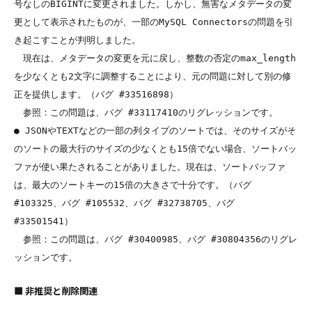
号なしのBIGINTに変更されました。しかし、無害なメタデータの変
更として表示されたものが、一部のMySQL Connectorsの問題を引
き起こすことが判明しました。

　現在は、メタデータの変更を元に戻し、整数の否定のmax_length
を少なくとも2文字に調整することにより、元の問題に対して別の修
正を提供します。（バグ #33516898）

　参照：この問題は、バグ #33117410のリグレッションです。

● JSONやTEXTなどの一部の列タイプのソートでは、そのサイズがそ
のソートの最大行のサイズの少なくとも15倍でない場合、ソートバッ
ファが使い果たされることがありました。現在は、ソートバッファ
は、最大のソートキーの15倍の大きさで十分です。（バグ 
#103325、バグ #105532、バグ #32738705、バグ 
#33501541）

　参照：この問題は、バグ #30400985、バグ #30804356のリグレ
■ 非推奨と削除関連