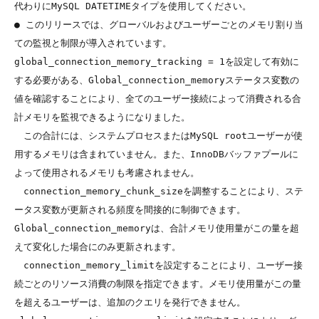
代わりにMySQL DATETIMEタイプを使用してください。

● このリリースでは、グローバルおよびユーザーごとのメモリ割り当
ての監視と制限が導入されています。
global_connection_memory_tracking = 1を設定して有効に
する必要がある、Global_connection_memoryステータス変数の
値を確認することにより、全てのユーザー接続によって消費される合
計メモリを監視できるようになりました。

　この合計には、システムプロセスまたはMySQL rootユーザーが使
用するメモリは含まれていません。また、InnoDBバッファプールに
よって使用されるメモリも考慮されません。

　connection_memory_chunk_sizeを調整することにより、ステ
ータス変数が更新される頻度を間接的に制御できます。
Global_connection_memoryは、合計メモリ使用量がこの量を超
えて変化した場合にのみ更新されます。

　connection_memory_limitを設定することにより、ユーザー接
続ごとのリソース消費の制限を指定できます。メモリ使用量がこの量
を超えるユーザーは、追加のクエリを発行できません。