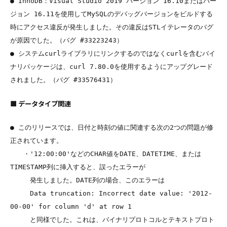
● InnoDB：Visual Studio 2019 バージョン 16.10またはバー
ジョン 16.11を使用してMySQLのデバッグバージョンをビルドする
時にアクセス違反が発生しました。その違反はSTLイテレータのバグ
が原因でした。（バグ #33223243）

● システムcurlライブラリにリンクするのではなくcurlを含むバイ
ナリパッケージは、curl 7.80.0を使用するようにアップグレード
■ データタイプ関連
● このリリースでは、日付と時刻の値に関連する次の2つの問題が修
正されています。

　　・'12:00:00'などのCHAR値をDATE、DATETIME、または
TIMESTAMP列に挿入すると、誤ったエラーが

　　　発生しました。DATE列の場合、このエラーは

　　　Data truncation: Incorrect date value: '2012-
00-00' for column 'd' at row 1

　　　と同様でした。これは、バイナリプロトコルとテキストプロト