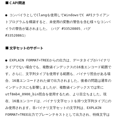
■ C API関連
● コンパイラとしてClangを使用してWindowsでC APIクライアン
トプログラムを構築すると、未使用の変数の警告を含む様々なコンパ
イラの警告が返されました。（バグ #33520805、バグ 
■ 文字セットのサポート
● EXPLAIN FORMAT=TREEからの出力は、データタイプがバイナリ
タイプでない場合でも、複数値インデックスの16進エンコード範囲で
す。さらに、文字列タイプを使用する範囲も、バイナリ照合がある場
合、16進エンコードされた値で出力されました。後者の問題は通常の
インデックスにも影響しましたが、複数値インデックスでは常に
utf8mb4_0900_bin照合を使用するため、より目立ちました。現
在、16進エンコードは、バイナリ文字セットを持つ文字列タイプにの
み使用されます。非バイナリ文字セットの文字列は、EXPLAIN 
FORMAT=TREE出力でプレーンテキストとして出力され、特殊文字は