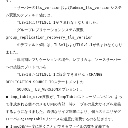
す。

　　・サーバーのtls_versionおよびadmin_tls_versionシステ
ム変数のデフォルト値には、

　　　TLSv1およびTLSv1.1が含まれなくなりました。

　　・グループレプリケーションシステム変数 
group_replication_recovery_tls_version

　　　のデフォルト値には、TLSv1およびTLSv1.1が含まれなくなり
ました。

　　・非同期レプリケーションの場合、レプリカは、ソースサーバー
への接続のプロトコルを

　　　TLSv1またはTLSv1.1に設定できません（CHANGE 
REPLICATION SOURCE TOステートメントの

　　　SOURCE_TLS_VERSIONオプション）。

● tmp_table_size変数が、TempTableストレージエンジンによっ
て作成される個々のメモリ内の内部一時テーブルの最大サイズを定義
するようになりました。適切なサイズ制限により、個々のクエリがグ
ローバルなTempTableリソースを過度に消費するのを防ぎます。

● InnoDBが一度に開くことができるファイルの数を定義する 