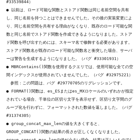
#33539844）

● 以前は、ロード可能な関数とストアド関数は同じ名前空間を共有
し、同じ名前を持つことはできませんでした。その後の実装変更によ
り、同じ名前空間を共有する理由がなくなり、既存のロード可能な関
数と同じ名前でストアド関数を作成できるようになりました。ストア
ド関数を呼び出すためには、スキーマ名で修飾する必要があります。
ストアド関数名が既存のロード可能な関数名と衝突した場合、サーバ
ーは警告を生成するようになりました。（バグ #33301931）

● MBRContains()関数を使用するクエリでは、使用可能な全ての空
間インデックスが使用されていませんでした。（バグ #32975221）

　参照：この問題は、バグ #29770705のリグレッションです。

● FORMAT()関数は、es_ESまたはes_MXロケールのいずれかが指定
されている場合、千単位の区切り文字を表示せず、区切り文字間のグ
ループ化を行わずに、フォーマットされた数値を返しました。（バグ 
#31374305）

● group_concat_max_lenの値を大きくすると、
GROUP_CONCAT()関数の結果の長さが正しくなくなりました。
group_concat_max_lenの値が小さい場合、結果は正しいものでし