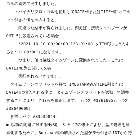
コルの両方で発生しました。

　　・バイナリプロトコルを使用してDATE列またはTIME列にオフセ
ット付きの値を挿入すると、

　　　間違った結果が得られました。例えば、接続タイムゾーンが
GMT-5に設定されている場合、

　　　'2021-10-10 00:00:00.123+01:00'をTIME列に挿入す
ると'18:00:00'になります。

　　　つまり、値は接続タイムゾーンに変換されました（これは、
DATEIME列に関してのみ

　　　実行されるべきです）。

　タイムゾーンオフセットを持つTIMESTAMP値がTIME列または
DATE列に挿入される度に、タイムゾーンオフセットを認識して調整
することにより、これらを修正します。（バグ #33616957、バグ 
#33649009）

　参照：バグ #33539844。

● 以前の問題に対するMySQL 8.0.27の修正により、型の処理を簡
素化するために、Boolean式の解決された型が符号付きのINTから符