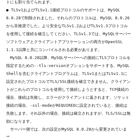
トにも割り当てられます。

● TLSv1およびTLSv1.1接続プロトコルのサポートは、MySQL 
8.0.28で削除されました。それらのプロトコルは、MySQL 8.0.26
から非推奨でした。より安全なTLSv1.2およびTLSv1.3プロトコル
を使用して接続を確立してください。TLSv1.3では、MySQLサーバー
ソフトウェアとクライアントアプリケーションの両方がOpenSSL 
1.1.1以降と共にコンパイルされる必要があります。

　MySQL 8.0.28以降、MySQLサーバーへの接続にTLSプロトコルを
指定するための--tls-versionオプションをサポートする、MySQL 
Shellを含むクライアントプログラムは、TLSv1またはTLSv1.1に
設定されたプロトコルでTLS/SSL接続を確立できません。クライアン
トがこれらのプロトコルを使用して接続しようとすると、TCP接続の
場合、接続は失敗し、エラーがクライアントに返されます。ソケット
接続の場合、-ssl-modeがREQUIREDに設定されていると、接続は
失敗します。それ以外の場合、接続は確立されますが、TLS/SSLは無
効になります。

　サーバー側では、次の設定がMySQL 8.0.28から変更されていま