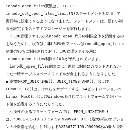
innodb_open_files変数は、SELECT 
innodb_set_open_files_limit(N)ステートメントを使用して
実行時に設定できるようになりました。ステートメントは、新しい制
限を設定するストアドプロシージャを実行します。

　非LRU管理ファイルがinnodb_open_files制限全体を消費するの
を防ぐために、現在は、非LRU管理ファイルはinnodb_open_files
制限の90％に制限されており、LRU管理ファイル用に
innodb_open_files制限の10％が予約されています。

　innodb_open_files制限には、以前は制限にカウントされなか
った一時テーブルスペースファイルが含まれるようになりました。

● 関数FROM_UNIXTIME()、UNIX_TIMESTAMP()、および
CONVERT_TZ()は、それらをサポートする、64ビットバージョンの
Linux、MacOS、およびWindowsを含むプラットフォームで64ビッ
ト値を処理するようになりました。

　互換性のあるプラットフォームでは、FROM_UNIXTIME()
は、'3001-01-18 23:59:59.999999' UTC（最大6桁のオプショ
ンの小数部を含む）に対応する32536771199.999999秒の最大引数