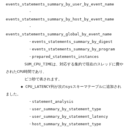
events_statements_summary_by_user_by_event_name

　　　　　　・
events_statements_summary_by_host_by_event_name

　　　　　　・
events_statements_summary_global_by_event_name

　　　　　　・events_statements_summary_by_digest

　　　　　　・events_statements_summary_by_program

　　　　　　・prepared_statements_instances

　　　　　SUM_CPU_TIMEは、対応する集約で現在のスレッドに費や
されたCPU時間であり、

　　　　　ピコ秒で表されます。

　　　　◆ CPU_LATENCY列が次のsysスキーマテーブルに追加され
ました。

　　　　　　・statement_analysis

　　　　　　・user_summary_by_statement_type

　　　　　　・user_summary_by_statement_latency

　　　　　　・host_summary_by_statement_type
