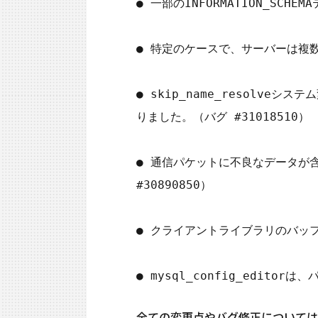
● 一部のINFORMATION_SC
● 特定のケースで、サーバーは複数
● skip_name_resol
りました。（バグ #31018510）

● 通信パケットに不良なデータが
#30890850）

● クライアントライブラリのバッファ
全ての変更点やバグ修正については