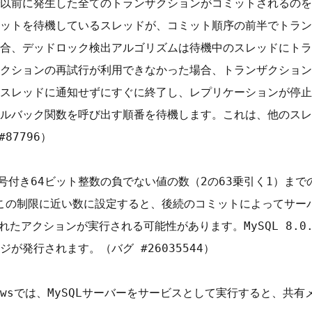
以前に発生した全てのトランザクションがコミットされるのを
ットを待機しているスレッドが、コミット順序の前半でトラン
合、デッドロック検出アルゴリズムは待機中のスレッドにトラ
クションの再試行が利用できなかった場合、トランザクション
スレッドに通知せずにすぐに終了し、レプリケーションが停止
ルバック関数を呼び出す順番を待機します。これは、他のスレ
87796）

符号付き64ビット整数の負でない値の数（2の63乗引く1）ま
の値をこの制限に近い数に設定すると、後続のコミットによってサー
で指定されたアクションが実行される可能性があります。MySQL 8
発行されます。（バグ #26035544）

：Windowsでは、MySQLサーバーをサービスとして実行すると、