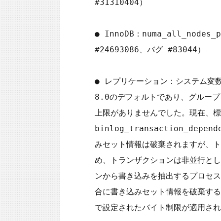
#31310404）

● InnoDB：numa_all_nod
#24693086、バグ #83044）

● レプリケーション：システム変数tran
8.0のデフォルトであり、グルー
上限がありませんでした。現在、標
binlog_transaction_d
みセット情報は破棄されますが、ト
め、トランザクションは非並行とし
ンから書き込みを抽出するプロセス
合に書き込みセット情報を破棄することはで
で設定されたバイト制限が適用され、