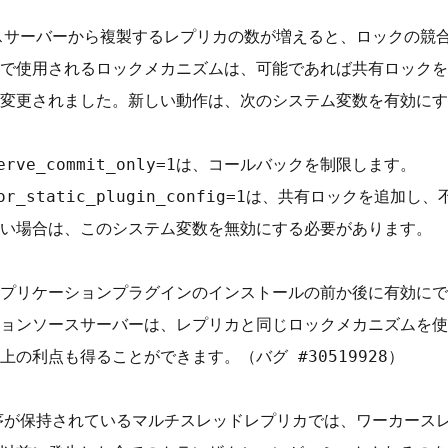
スサーバーから複製するレプリカの数が増えると、ロックの競
で使用されるロックメカニズムは、可能であれば共有ロックを
変更されました。新しい動作は、次のシステム変数を有効にす
bserve_commit_only=1は、コールバックを制限します。

ze_for_static_plugin_config=1は、共有ロックを
い場合は、このシステム変数を無効にする必要があります。

プリケーションプラグインのインストールの前か後に有効にで
ョンソースサーバーは、レプリカと同じロックメカニズムを使
の利点も得ることができます。（バグ #30519928）

序が保持されているマルチスレッドレプリカでは、ワーカース