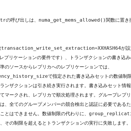
es_ptrの呼び出しは、numa_get_mems_allowed()関数
saction_write_set_extraction=XXHASH64
プレプリケーションの要件です）、トランザクションの書き込
準のソースからレプリカへのレプリケーションでは、
ependency_history_sizeで指定された書き込みセット
ランザクションは引き続き実行されます。書き込みセット情報
てマークされ、レプリカで順次処理されます。グループレプリ
は、全てのグループメンバーの競合検出と認証に必要であるた
きません。数値制限の代わりに、group_replication_t
その制限を超えるとトランザクションの実行に失敗します。（バグ